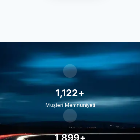
1,445
+
Müşteri Memnuniyeti
2,486
+