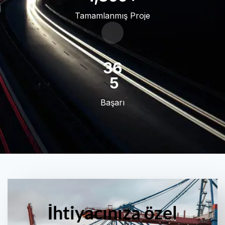
Tamamlanmış Proje
47
9
Başarı
İhtiyacınıza özel