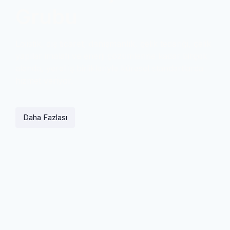
Grubu
Lojistik, dış ticaret, danışmanlık, çelik tedariği, çelik
yapılar imalatı ve enerji çözümlerine kadar birçok
alanda, yerel iş birlikleriyle küresel standartlarda
hizmet veriyor.
Daha Fazlası