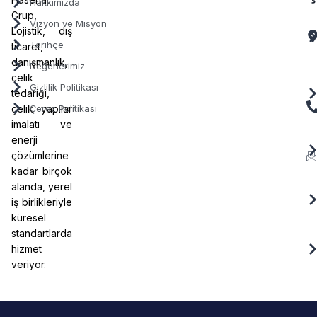
Hakkımızda
Grup,
Vizyon ve Misyon
Lojistik, dış
Tarihçe
ticaret,
danışmanlık,
Değerlerimiz
çelik
Gizlilik Politikası
tedariği,
çelik yapılar
Çerez Politikası
imalatı ve
enerji
çözümlerine
kadar birçok
alanda, yerel
iş birlikleriyle
küresel
standartlarda
hizmet
veriyor.