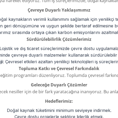
a hareket ediyoruz. Tüm iş süreçlerimizde, doğal kaynakların
Çevreye Duyarlı Yaklaşımımız
ğal kaynakların verimli kullanımını sağlamak için yenilikçi 
ın geri dönüşümüne ve uygun şekilde bertaraf edilmesine 
ımız sırasında ortaya çıkan karbon emisyonlarını azaltmak 
Sürdürülebilirlik Çözümlerimiz
ojistik ve dış ticaret süreçlerimizde çevre dostu uygulamal
minde çevreye duyarlı malzemeler kullanarak sürdürülebilir 
Çevresel etkileri azaltan yenilikçi teknolojileri iş süreçle
i:
Topluma Katkı ve Çevresel Farkındalık
n eğitim programları düzenliyoruz. Toplumda çevresel farkınd
Geleceğe Duyarlı Çözümler
ek nesiller için de bir fark yaratacağına inanıyoruz. Bu anl
Hedeflerimiz:
Doğal kaynak tüketimini minimum seviyeye indirmek.
Çevre dostu projelerle sektöre liderlik etmek.