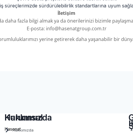
ş süreçlerimizde sürdürülebilirlik standartlarına uyum sağ
İletişim
a daha fazla bilgi almak ya da önerilerinizi bizimle paylaşmak 
E-posta: info@hasenatgroup.com.tr
rumluluklarımızı yerine getirerek daha yaşanabilir bir dün
Hakkımızda
Kurumsal
İ
Ş
Hasenat
Hakkımızda