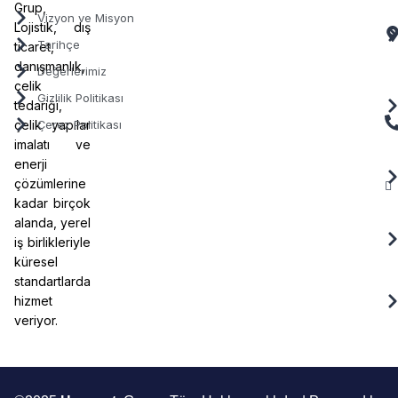
Grup,
Vizyon ve Misyon
Lojistik, dış
Tarihçe
ticaret,
danışmanlık,
Değerlerimiz
çelik
Gizlilik Politikası
tedariği,
çelik yapılar
Çerez Politikası
imalatı ve
enerji
çözümlerine
kadar birçok
alanda, yerel
iş birlikleriyle
küresel
standartlarda
hizmet
veriyor.