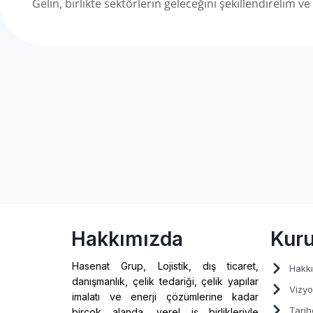
Gelin, birlikte sektörlerin geleceğini şekillendirelim ve
Hakkımızda
Kur
Hasenat Grup, Lojistik, dış ticaret,
Hakk
danışmanlık, çelik tedariği, çelik yapılar
Vizyo
imalatı ve enerji çözümlerine kadar
Tarih
birçok alanda, yerel iş birlikleriyle