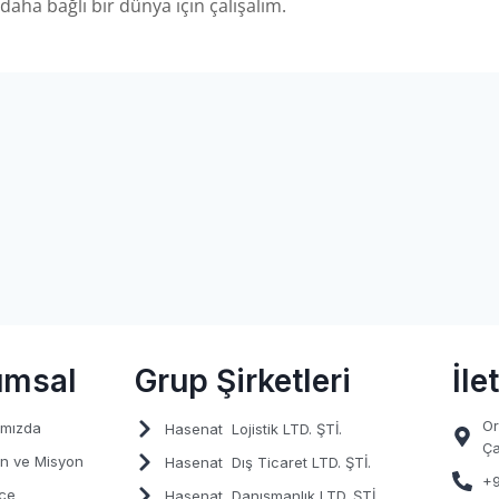
 daha bağlı bir dünya için çalışalım.
umsal
Grup Şirketleri
İle
Or
ımızda
Hasenat
Lojistik LTD. ŞTİ.
Ça
n ve Misyon
Hasenat
Dış Ticaret LTD. ŞTİ.
+9
çe
Hasenat
Danışmanlık LTD. ŞTİ.