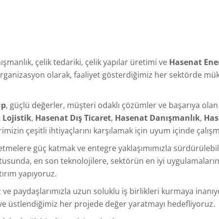
nışmanlık, çelik tedariki, çelik yapılar üretimi ve
Hasenat Ener
organizasyon olarak, faaliyet gösterdiğimiz her sektörde mük
up
, güçlü değerler, müşteri odaklı çözümler ve başarıya olan 
Lojistik
,
Hasenat Dış Ticaret
,
Hasenat Danışmanlık
,
Has
imizin çeşitli ihtiyaçlarını karşılamak için uyum içinde çalış
letmelere güç katmak ve entegre yaklaşımımızla sürdürülebi
tusunda, en son teknolojilere, sektörün en iyi uygulamala
tırım yapıyoruz.
 ve paydaşlarımızla uzun soluklu iş birlikleri kurmaya inanıy
ı ve üstlendiğimiz her projede değer yaratmayı hedefliyoruz.