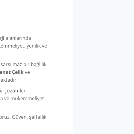
ji
alanlarında
emmeliyet, yenilik ve
sarsılmaz bir bağlılık
enat Çelik
ve
maktadır.
lir çözümler
rına ve mükemmeliyet
oruz. Güven, şeffaflık