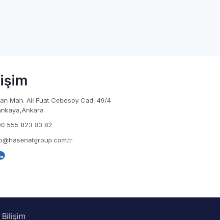
tişim
an Mah. Ali Fuat Cebesoy Cad. 49/4
nkaya,Ankara
0 555 823 83 82
fo@hasenatgroup.com.tr
Bilişim