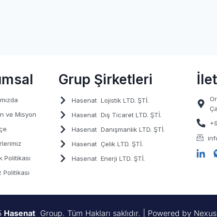
umsal
Grup Şirketleri
İle
Or
ımızda
Hasenat
Lojistik LTD. ŞTİ.
Ça
n ve Misyon
Hasenat
Dış Ticaret LTD. ŞTİ.
+9
çe
Hasenat
Danışmanlık LTD. ŞTİ.
in
lerimiz
Hasenat
Çelik LTD. ŞTİ.
ik Politikası
Hasenat
Enerji LTD. ŞTİ.
 Politikası
5
Hasenat
Group. Tüm Hakları saklıdır. | Powered by Nexus 