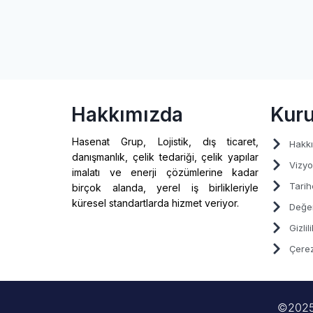
Hakkımızda
Kur
Hasenat Grup, Lojistik, dış ticaret,
Hakk
danışmanlık, çelik tedariği, çelik yapılar
Vizyo
imalatı ve enerji çözümlerine kadar
Tarih
birçok alanda, yerel iş birlikleriyle
küresel standartlarda hizmet veriyor.
Değer
Gizlil
Çerez
©202